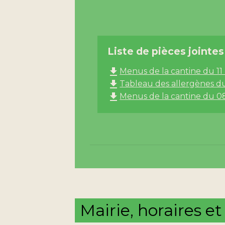
Liste de pièces jointes
file_download
Menus de la cantine du 11 
file_download
Tableau des allergènes du
file_download
Menus de la cantine du 08 
Mairie, horaires e