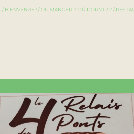
L
/
BIENVENUE !
/
OÙ MANGER ? OÙ DORMIR ?
/
RESTA