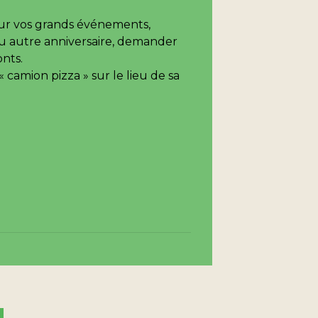
ur vos grands événements,
ou autre anniversaire, demander
onts.
« camion pizza » sur le lieu de sa