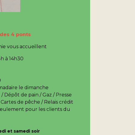
 des 4 ponts
hie vous accueillent
8h à 14h30
 à 19h
0
0
ire le dimanche
 / Dépôt de pain / Gaz / Presse
 Cartes de pêche / Relais crédit
(seulement pour les clients du
edi et samedi soir